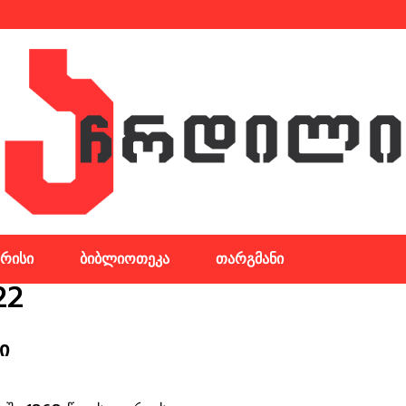
რისი
ბიბლიოთეკა
თარგმანი
22
ი