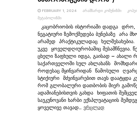
FEBRUARY 1, 2024
ᲐᲠᲐᲛᲖᲐᲠᲓᲘ ᲙᲝᲛᲣᲜᲘᲖᲛᲘ
ᲙᲝᲰᲔ
ᲛᲔᲢᲐᲑᲝᲚᲘᲖᲛᲘ
კაცობრიობის ისტორიაში დადგა დრო, 
ნეგატიური ზემოქმედება ბუნებაზე არა
არამედ პრაქტიკულადაც ხელშესახებია.
უკვე ყოველდღიურობაშიც შესამჩნევია. წ
ცხელი ზაფხული იდგა, გაისად – ახალი 
საქართველოში სულ ახლახანს მომხდარი
როდესაც მყინვარიდან წამოსული ღვარ
სტიქიური მძვინვარებით თავს დაატყდა კუ
რომ გლობალური დათბობის მიერ გამოწვ
ადამიანებისთვის გახდა ხიფათის შემცველ
საუკუნოვანი ხარბი ექსპლუატაციის შემდე
ყოველივე თავად…
ვრცლად