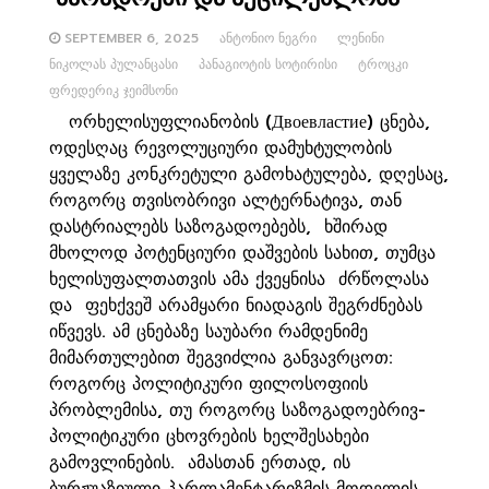
SEPTEMBER 6, 2025
ᲐᲜᲢᲝᲜᲘᲝ ᲜᲔᲒᲠᲘ
ᲚᲔᲜᲘᲜᲘ
ᲜᲘᲙᲝᲚᲐᲡ ᲞᲣᲚᲐᲜᲪᲐᲡᲘ
ᲞᲐᲜᲐᲒᲘᲝᲢᲘᲡ ᲡᲝᲢᲘᲠᲘᲡᲘ
ᲢᲠᲝᲪᲙᲘ
ᲤᲠᲔᲓᲔᲠᲘᲙ ᲯᲔᲘᲛᲡᲝᲜᲘ
ორხელისუფლიანობის (Двоевластие) ცნება,
ოდესღაც რევოლუციური დამუხტულობის
ყველაზე კონკრეტული გამოხატულება, დღესაც,
როგორც თვისობრივი ალტერნატივა, თან
დასტრიალებს საზოგადოებებს, ხშირად
მხოლოდ პოტენციური დაშვების სახით, თუმცა
ხელისუფალთათვის ამა ქვეყნისა ძრწოლასა
და ფეხქვეშ არამყარი ნიადაგის შეგრძნებას
იწვევს. ამ ცნებაზე საუბარი რამდენიმე
მიმართულებით შეგვიძლია განვავრცოთ:
როგორც პოლიტიკური ფილოსოფიის
პრობლემისა, თუ როგორც საზოგადოებრივ-
პოლიტიკური ცხოვრების ხელშესახები
გამოვლინების. ამასთან ერთად, ის