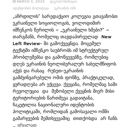
MARCH 3, 2023
ᲓᲔᲙᲝᲚᲝᲜᲘᲖᲐᲪᲘᲐ
ᲘᲓᲔᲜᲢᲝᲑᲘᲡ ᲞᲝᲚᲘᲢᲘᲙᲐ
ᲣᲙᲠᲐᲘᲜᲘᲡ ᲝᲛᲘ
„აჩრდილის“ სარედაქციო კოლეგია გთავაზობთ
უკრაინელი სოციოლოგის, ვოლოდიმირ
იშჩენკოს წერილის – „უკრაინული ხმები?“ –
თარგმანს, რომელიც თავდაპირველად New
Left Review- ში გამოქვეყნდა. მოცემულ
ტექსტში იშჩენკო საუბრობს იმ სტრუქტურულ
პრობლემებსა და გამოწვევებზე, რომლებიც
დღეს უკრაინის ნეოლიბერალურ სახელმწიფოს
აქვს და რასაც რუსეთ-უკრაინის
გამძვინვარებული ომის ფონზე, პრაქტიკულად,
ყურადღება არ ექცევა. ქვეყანა, რომელმაც სამი
რევოლუცია და მეზობელი ქვეყნის მიერ მისი
ტერიტორიების წართმევა გადაიტანა,
ჩაკეტილია ნაციონალური იდენტობის
პოლიტიკაში, რომლიდან გამოსავალი ომში
გამარჯვების შემთხვევაშიც თითქოსდა არ ჩანს.
…
ვრცლად