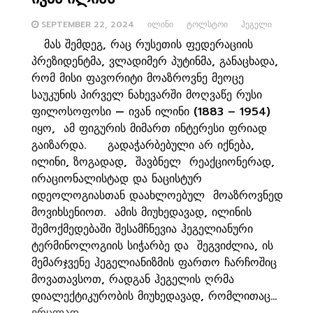
SEPTEMBER 22, 2024
ᲘᲚᲘᲜᲘ
ᲢᲝᲚᲡᲢᲝᲘ
ᲰᲔᲒᲔᲚᲘ
მას შემდეგ, რაც რუსეთის ფედერაციის
პრეზიდენტმა, ვლადიმერ პუტინმა, განაცხადა,
რომ მისი ფავორიტი მოაზროვნე მეოცე
საუკუნის პირველ ნახევარში მოღვაწე რუსი
ფილოსოფოსი — ივან ილინი (1883 – 1954)
იყო, ამ ფიგურის მიმართ ინტერესი ფრიად
გაიზარდა. გადაჭარბებული არ იქნება,
ილინი, ზოგადად, შავბნელ რეაქციონერად,
ირაციონალისტად და ნაცისტურ
იდეოლოგიასთან დაახლოებულ მოაზროვნედ
მოვიხსენიოთ. ამის მიუხედავად, ილინის
შემოქმედებაში შესამჩნევია ჰეგელიანური
ტერმინოლოგიის სიჭარბე და შეგვიძლია, ის
მემარჯვენე ჰეგელიანიზმის ფართო ჩარჩოშიც
მოვათავსოთ, რადგან ჰეგელის ღრმა
დიალექტიკურობის მიუხედავად, რომლითაც…