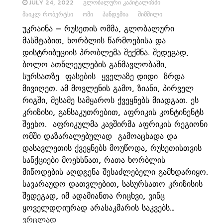
JULY 24, 2022
ᲒᲚᲝᲑᲐᲚᲣᲠᲘ ᲙᲐᲞᲘᲢᲐᲚᲘᲖᲛᲘ
ᲛᲐᲘᲙᲚ ᲠᲝᲑᲔᲠᲢᲡᲘ
ᲝᲛᲘ
ᲞᲐᲜᲓᲔᲛᲘᲐ
ᲨᲘᲛᲨᲘᲚᲘ
უკრაინა – რუსეთის ომმა, გლობალური
მასშტაბით, ხორბლის წარმოებისა და
დისტრიბუციის პრობლემა შექმნა. შედეგად,
ბოლო ათწლეულების განმავლობაში,
სურსათზე ფასების ყველაზე დიდი ზრდა
მივიღეთ. ამ მოვლენის გამო, ზიანი, პირველ
რიგში, მესამე სამყაროს ქვეყნებს მიადგათ. ეს
კრიზისი, განსაკუთრებით, აფრიკის კონტინენტს
შეეხო. აფრიკულმა კავშირმა აფრიკის რეგიონი
ომში დაზარალებულად გამოაცხადა და
დასავლეთის ქვეყნებს მოუწოდა, რუსეთისთვის
სანქციები მოეხსნათ, რათა ხორბლის
მიწოდების აღდგენა შესაძლებელი გამხდარიყო.
სავარაუდო დათვლებით, სასურსათო კრიზისის
შედეგად, იმ ადამიანთა რიცხვი, ვინც
ყოველდღიურად არასაკმარის საკვებს…
ვრცლად