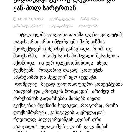
ჟან-პოლ სარტრთან
APRIL 11, 2022
ᲒᲔᲝᲠᲒ ᲚᲣᲙᲐᲩᲘ
ᲛᲐᲠᲥᲡᲘᲖᲛᲘ
ᲟᲐᲜ-ᲞᲝᲚ ᲡᲐᲠᲢᲠᲘ
ᲢᲝᲢᲐᲚᲘᲖᲐᲪᲘᲐ
ᲢᲝᲢᲐᲚᲝᲑᲐ
იტალიელმა ფილოსოფოსმა ლუჩო კოლეტიმ
თავის ერთ-ერთ ინტერვიუში მარქსიზმის
პერსექტივების შესახებ განაცხადა, რომ თუ
მარქსიზმს, რაიმე სახის მომავალი შესაძლოა
ჰქონოდა, ის ვერ დაეყრდნობოდა ისეთ
ტექსტებს, როგორიც თავად კოლეტის
„მარქსიზმი და ჰეგელი“ იყო (ტექსტი,
რომელიც მეტად ფილოსოფიური კონცეპტების
ანალიზს და კრიტიკას მოიცავდა), არამედ ის
მარქსიზმის გადარჩენის შანსებს ისეთი
ტექსტების შექმნაში ხედავდა, როგორიც როზა
ლუქსემბურგის „კაპიტალის აკუმულაცია“,
რუდოლფ ჰილფერდინგის „ფინანსური
კაპიტალი“, ვლადიმერ ულიანოვ ლენინის