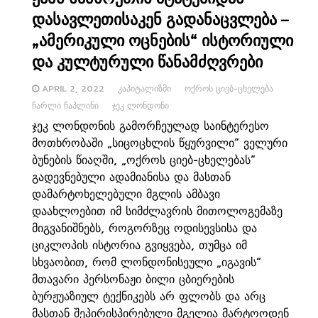
დასავლეთისაკენ გადანაცვლება –
„ამერიკული ოცნების“ ისტორიული
და კულტურული წანამძღვრები
APRIL 2, 2022
ᲙᲐᲞᲘᲢᲐᲚᲘᲖᲛᲘ
ᲝᲥᲠᲝᲡ ᲪᲘᲔᲑ-ᲪᲮᲔᲚᲔᲑᲐ
ᲩᲐᲠᲚᲘ ᲩᲐᲞᲚᲘᲜᲘ
ᲯᲔᲙ ᲚᲝᲜᲓᲝᲜᲘ
ჯეკ ლონდონის გამორჩეულად საინტერესო
მოთხრობაში „სიცოცხლის წყურვილი“ ველური
ბუნების წიაღში, „ოქროს ციებ-ცხელებას“
გადევნებული ადამიანისა და მასთან
დამარტოხელებული მგლის ამბავი
დაახლოებით იმ სიმძლავრის მითოლოგემაზე
მიგვანიშნებს, როგორზეც ოდისევსისა და
ციკლოპის ისტორია გვიყვება, თუმცა იმ
სხვაობით, რომ ლონდონისეული „იგავის“
მთავარი პერსონაჟი ბილი ცბიერების
ბურჟუაზიულ ტექნიკებს არ ფლობს და არც
მასთან შეპირისპირებული მგელია მარტოოდენ