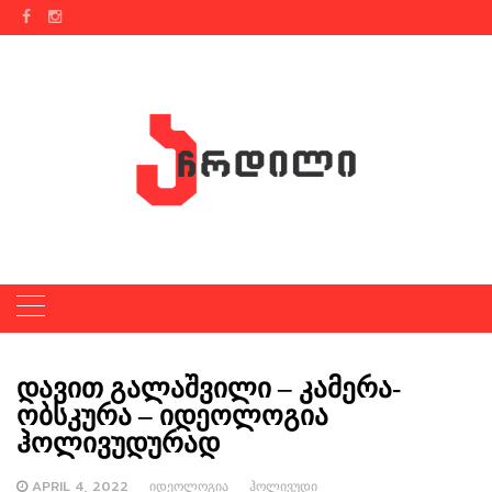
Skip
to
content
დავით გალაშვილი – კამერა-
ობსკურა – იდეოლოგია
ჰოლივუდურად
APRIL 4, 2022
ᲘᲓᲔᲝᲚᲝᲒᲘᲐ
ᲰᲝᲚᲘᲕᲣᲓᲘ