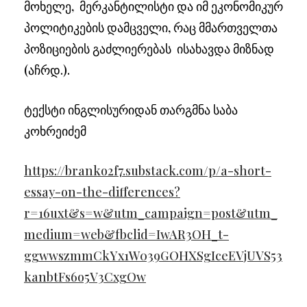
მოხელე, მერკანტილისტი და იმ ეკონომიკურ
პოლიტიკების დამცველი, რაც მმართველთა
პოზიციების გაძლიერებას ისახავდა მიზნად
(აჩრდ.).
ტექსტი ინგლისურიდან თარგმნა საბა
კოხრეიძემ
https://branko2f7.substack.com/p/a-short-
essay-on-the-differences?
r=16uxt&s=w&utm_campaign=post&utm_
medium=web&fbclid=IwAR3OH_t-
ggwwszmmCkYx1W039GOHXSgIceEVjUVS53
kanbtFs6o5V3CxgOw