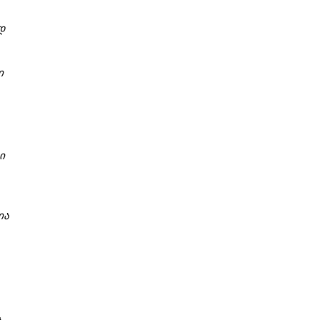
დ
ი
ი
ია
ს