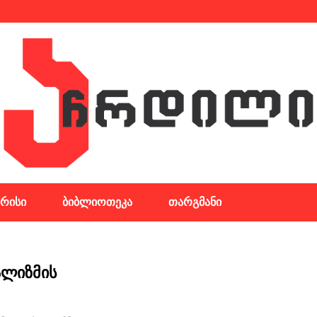
რისი
ბიბლიოთეკა
თარგმანი
ალიზმის