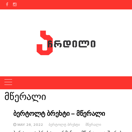
Skip
to
content
მწერალი
ბერტოლტ ბრეხტი – მწერალი
MAY 26, 2022
ᲑᲔᲠᲢᲝᲚᲢ ᲑᲠᲔᲮᲢᲘ
ᲛᲬᲔᲠᲐᲚᲘ